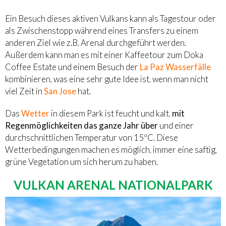
Ein Besuch dieses aktiven Vulkans kann als Tagestour oder
als Zwischenstopp während eines Transfers zu einem
anderen Ziel wie z.B. Arenal durchgeführt werden.
Außerdem kann man es mit einer Kaffeetour zum Doka
Coffee Estate und einem Besuch der
La Paz Wasserfälle
kombinieren, was eine sehr gute Idee ist, wenn man nicht
viel Zeit in
San Jose
hat.
Das
Wetter
in diesem Park ist feucht und kalt,
mit
Regenmöglichkeiten das ganze Jahr über
und einer
durchschnittlichen Temperatur von 15ºC. Diese
Wetterbedingungen machen es möglich, immer eine saftig,
grüne Vegetation um sich herum zu haben.
VULKAN ARENAL NATIONALPARK