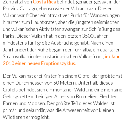
Zentraltal von
Costa Rica
befindet, genauer gesagt in der
Provinz Cartago, ebenso wie der Vulkan Irazu. Dieser
Vulkan war früher ein attraktiver Punkt für Wanderungen
hinunter zum Hauptkrater, aber die jüngsten seismischen
und vulkanischen Aktivitäten zwangen zur Schließung des
Parks. Dieser Vulkan hat in den letzten 3500 Jahren
mindestens fünf große Ausbrüche gehabt. Nach einem
Jahrhundert der Ruhe begann der Turrialba, ein quartärer
Stratovulkan in der costaricanischen Vulkanfront,
im Jahr
2010 einen neuen Eruptionszyklus.
Der Vulkan hat drei Krater in seinem Gipfel, der größte hat
einen Durchmesser von 50 Metern. Unterhalb dieses
Gipfels befindet sich ein montaner Wald und eine montane
Gebirgskette mit einigen Arten von Bromelien, Flechten,
Farnen und Moosen. Der größte Teil dieses Waldes ist
primär und sekundär, was die Anwesenheit von kleinen
Wildtieren ermöglicht.