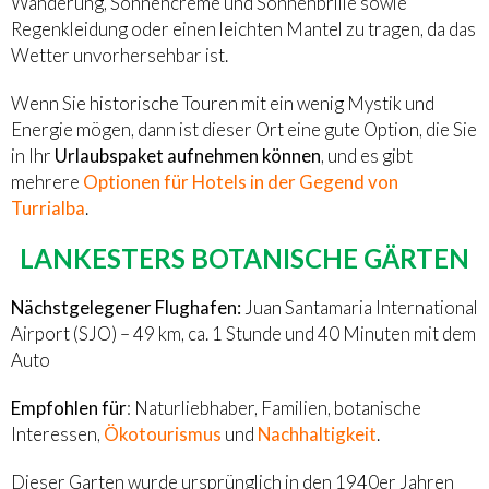
Wanderung, Sonnencreme und Sonnenbrille sowie
Regenkleidung oder einen leichten Mantel zu tragen, da das
Wetter unvorhersehbar ist.
Wenn Sie historische Touren mit ein wenig Mystik und
Energie mögen, dann ist dieser Ort eine gute Option, die Sie
in Ihr
Urlaubspaket aufnehmen können
, und es gibt
mehrere
Optionen für Hotels in der Gegend von
Turrialba
.
LANKESTERS BOTANISCHE GÄRTEN
Nächstgelegener Flughafen:
Juan Santamaria International
Airport (SJO) – 49 km, ca. 1 Stunde und 40 Minuten mit dem
Auto
Empfohlen für
: Naturliebhaber, Familien, botanische
Interessen,
Ökotourismus
und
Nachhaltigkeit
.
Dieser Garten wurde ursprünglich in den 1940er Jahren