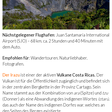
Nächstgelegener Flughafen
: Juan Santamaria International
Airport (SJO) – 68 km, ca. 2 Stunden und 40 Minuten mit
dem Auto.
Empfohlen für
: Wandertouren, Naturliebhaber,
Fotografen.
Der Irazu
ist einer der aktiven
Vulkane Costa Ricas.
Der
Vulkan ist für die Öffentlichkeit zugänglich und befindet sich
in der zentralen Bergkette in der Provinz Cartago. Sein
Name stammt aus der Kombination von
ara
(Spitze) und
tzu
(Donner) als eine Abwandlung des indigenen Wortes
Iztarú
,
das auch der Name des indigenen Dorfes war, welches an
den Seiten des Berges existierte.