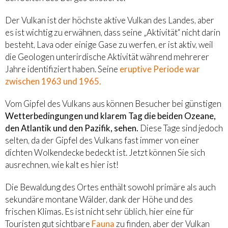
Der Vulkan ist der höchste aktive Vulkan des Landes, aber
es ist wichtig zu erwähnen, dass seine „Aktivität“ nicht darin
besteht, Lava oder einige Gase zu werfen, er ist aktiv, weil
die Geologen unterirdische Aktivität während mehrerer
Jahre identifiziert haben. Seine
eruptive Periode war
zwischen 1963 und 1965.
Vom Gipfel des Vulkans aus können Besucher bei günstigen
Wetterbedingungen und klarem Tag die beiden Ozeane,
den Atlantik und den Pazifik, sehen.
Diese Tage sind jedoch
selten, da der Gipfel des Vulkans fast immer von einer
dichten Wolkendecke bedeckt ist. Jetzt können Sie sich
ausrechnen, wie kalt es hier ist!
Die Bewaldung des Ortes enthält sowohl primäre als auch
sekundäre montane Wälder, dank der Höhe und des
frischen Klimas. Es ist nicht sehr üblich, hier eine für
Touristen gut sichtbare
Fauna
zu finden, aber der Vulkan