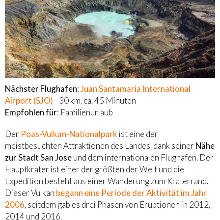
Nächster Flughafen
:
Juan Santamaria International
Airport (SJO)
– 30 km, ca. 45 Minuten
Empfohlen für
: Familienurlaub
Der
Poas-Vulkan-Nationalpark
ist eine der
meistbesuchten Attraktionen des Landes, dank seiner
Nähe
zur Stadt San Jose
und dem internationalen Flughafen. Der
Hauptkrater ist einer der größten der Welt und die
Expedition besteht aus einer Wanderung zum Kraterrand.
Dieser Vulkan
begann eine Periode der Aktivität im Jahr
2006
, seitdem gab es drei Phasen von Eruptionen in 2012,
2014 und 2016.