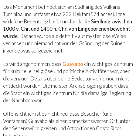
Das Monument befindet sich am Südhang des Vulkans
Turrialba und umfasst etwa 232 Hektar (574 acres). Ihre
wirkliche Bedeutung bleibt unklar, da die
Siedlung zwischen
1000 v. Chr. und 1400 n. Chr. von Eingeborenen bewohnt
wurde
. Danach wurde sie definitiv auf mysteriöse Weise
verlassen und niemand hat vor der Gründung der Ruinen
irgendetwas aufgezeichnet.
Es wird angenommen, dass
Guayabo
ein wichtiges Zentrum
für kulturelle, religiöse und politische Aktivitäten war, aber
die genauen Details über seine Bedeutung sind noch nicht
entdeckt worden. Die meisten Archäologen glauben, dass
die Stadt ein wichtiges Zentrum für die damalige Regierung
der Nachbarn war.
Offensichtlich ist es nicht neu, dass Besucher (und
Vorfahren) Guayabo als einen bemerkenswerten Ort unter
den Sehenswürdigkeiten und Attraktionen Costa Ricas
betrachten.