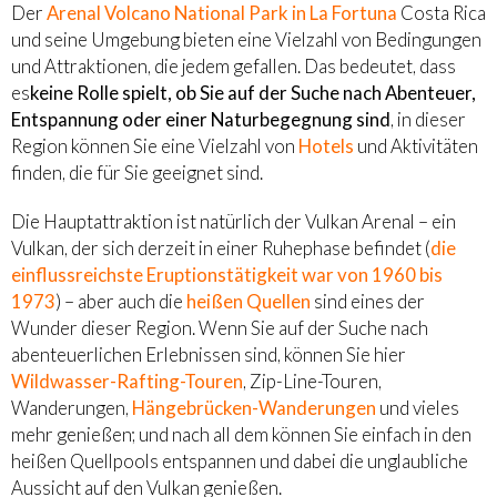
Der
Arenal Volcano National Park in La Fortuna
Costa Rica
und seine Umgebung bieten eine Vielzahl von Bedingungen
und Attraktionen, die jedem gefallen. Das bedeutet, dass
es
keine Rolle spielt, ob Sie auf der Suche nach Abenteuer,
Entspannung oder einer Naturbegegnung sind
, in dieser
Region können Sie eine Vielzahl von
Hotels
und Aktivitäten
finden, die für Sie geeignet sind.
Die Hauptattraktion ist natürlich der Vulkan Arenal – ein
Vulkan, der sich derzeit in einer Ruhephase befindet (
die
einflussreichste Eruptionstätigkeit war von 1960 bis
1973
) – aber auch die
heißen Quellen
sind eines der
Wunder dieser Region. Wenn Sie auf der Suche nach
abenteuerlichen Erlebnissen sind, können Sie hier
Wildwasser-Rafting-Touren
, Zip-Line-Touren,
Wanderungen,
Hängebrücken-Wanderungen
und vieles
mehr genießen; und nach all dem können Sie einfach in den
heißen Quellpools entspannen und dabei die unglaubliche
Aussicht auf den Vulkan genießen.