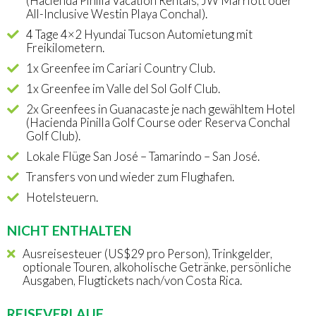
(Hacienda Pinilla Vacation Rentals, JW Marriott oder
All-Inclusive Westin Playa Conchal).
4 Tage 4×2 Hyundai Tucson Automietung mit
Freikilometern.
1x Greenfee im Cariari Country Club.
1x Greenfee im Valle del Sol Golf Club.
2x Greenfees in Guanacaste je nach gewähltem Hotel
(Hacienda Pinilla Golf Course oder Reserva Conchal
Golf Club).
Lokale Flüge San José – Tamarindo – San José.
Transfers von und wieder zum Flughafen.
Hotelsteuern.
NICHT ENTHALTEN
Ausreisesteuer (US$29 pro Person), Trinkgelder,
optionale Touren, alkoholische Getränke, persönliche
Ausgaben, Flugtickets nach/von Costa Rica.
REISEVERLAUF