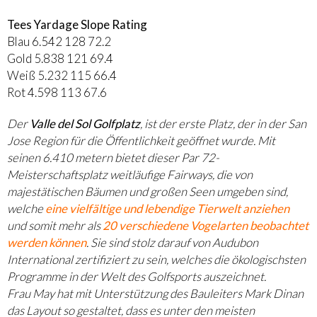
Tees Yardage Slope Rating
Blau 6.542 128 72.2
Gold 5.838 121 69.4
Weiß 5.232 115 66.4
Rot 4.598 113 67.6
Der
Valle del Sol Golfplatz
, ist der erste Platz, der in der San
Jose Region für die Öffentlichkeit geöffnet wurde. Mit
seinen 6.410 metern bietet dieser Par 72-
Meisterschaftsplatz weitläufige Fairways, die von
majestätischen Bäumen und großen Seen umgeben sind,
welche
eine vielfältige und lebendige Tierwelt anziehen
und somit mehr als
20 verschiedene Vogelarten beobachtet
werden können
. Sie sind stolz darauf von Audubon
International zertifiziert zu sein, welches die ökologischsten
Programme in der Welt des Golfsports auszeichnet.
Frau May hat mit Unterstützung des Bauleiters Mark Dinan
das Layout so gestaltet, dass es unter den meisten