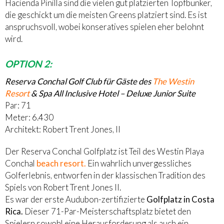
Hacienda Pinilla sind die vielen gut platzierten Topfbunker,
die geschickt um die meisten Greens platziert sind. Es ist
anspruchsvoll, wobei konseratives spielen eher belohnt
wird.
OPTION 2:
Reserva Conchal Golf Club für Gäste des
The Westin
Resort
& Spa All Inclusive Hotel – Deluxe Junior Suite
Par: 71
Meter: 6.430
Architekt: Robert Trent Jones, II
Der Reserva Conchal Golfplatz ist Teil des Westin Playa
Conchal
beach resort.
Ein wahrlich unvergessliches
Golferlebnis, entworfen in der klassischen Tradition des
Spiels von Robert Trent Jones II.
Es war der erste Audubon-zertifizierte
Golfplatz in Costa
Rica.
Dieser 71-Par-Meisterschaftsplatz bietet den
Spielern sowohl eine Herausforderung als auch ein