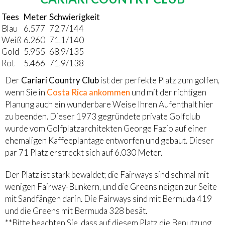
Tees
Meter
Schwierigkeit
Blau
6.577
72,7/144
Weiß
6.260
71,1/140
Gold
5.955
68,9/135
Rot
5.466
71,9/138
Der
Cariari Country Club
ist der perfekte Platz zum golfen,
wenn Sie in
Costa Rica ankommen
und mit der richtigen
Planung auch ein wunderbare Weise Ihren Aufenthalt hier
zu beenden. Dieser 1973 gegründete private Golfclub
wurde vom Golfplatzarchitekten George Fazio auf einer
ehemaligen Kaffeeplantage entworfen und gebaut. Dieser
par 71 Platz erstreckt sich auf 6.030 Meter.
Der Platz ist stark bewaldet; die Fairways sind schmal mit
wenigen Fairway-Bunkern, und die Greens neigen zur Seite
mit Sandfängen darin. Die Fairways sind mit Bermuda 419
und die Greens mit Bermuda 328 besät.
**Bitte beachten Sie, dass auf diesem Platz die Benutzung