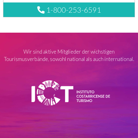
1-800-253-6591
Wir sind aktive Mitglieder der wichstigen
Tourismusverbände, sowohl national als auch international.