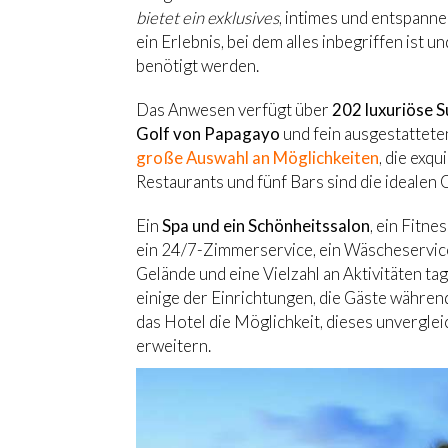
bietet ein exklusives
, intimes und entspann
ein Erlebnis, bei dem alles inbegriffen ist
benötigt werden.
Das Anwesen verfügt über
202 luxuriöse S
Golf von Papagayo
und fein ausgestatteten
große Auswahl an Möglichkeiten
, die exq
Restaurants und fünf Bars sind die idealen 
Ein
Spa und ein Schönheitssalon
, ein Fitn
ein 24/7-Zimmerservice, ein Wäscheservic
Gelände und eine Vielzahl an Aktivitäten ta
einige der Einrichtungen, die Gäste währe
das Hotel die Möglichkeit, dieses unvergle
erweitern.