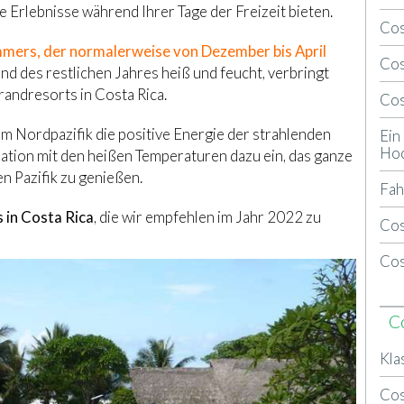
he Erlebnisse während Ihrer Tage der Freizeit bieten.
Cos
ers, der normalerweise von Dezember bis April
Cos
end des restlichen Jahres heiß und feucht, verbringt
randresorts in Costa Rica.
Cos
im Nordpazifik die positive Energie der strahlenden
Ein
Hoc
nation mit den heißen Temperaturen dazu ein, das ganze
 Pazifik zu genießen.
Fah
s in Costa Rica
, die wir empfehlen im Jahr 2022 zu
Cos
Cos
C
Kla
Cos