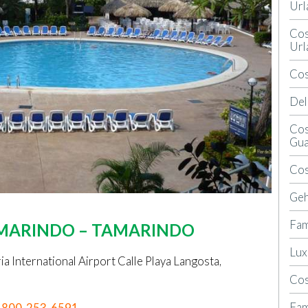
Url
Cos
Url
Cos
Del
Cos
Gua
Cos
Geh
Fam
AMARINDO
– TAMARINDO
Lux
a International Airport Calle Playa Langosta,
Cos
Fam
-800-253-6591