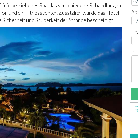
Clinic betriebenes Spa, das verschiedene Behandlungen
Ab
lon und ein Fitnesscenter. Zusätzlich wurde das Hotel
e Sicherheit und Sauberkeit der Strände bescheinigt.
Er
Ih