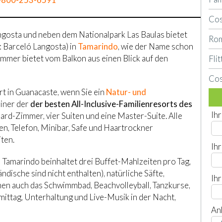
Cos
gosta und neben dem Nationalpark Las Baulas bietet
Rom
 Barceló Langosta) in
Tamarindo
, wie der Name schon
immer bietet vom Balkon aus einen Blick auf den
Fli
Cos
rt in Guanacaste, wenn Sie ein
Natur- und
einer der
der besten All-Inclusive-Familienresorts des
Ih
rd-Zimmer, vier Suiten und eine Master-Suite. Alle
n, Telefon, Minibar, Safe und Haartrockner
ten.
Ih
Tamarindo beinhaltet drei Buffet-Mahlzeiten pro Tag,
dische sind nicht enthalten), natürliche Säfte,
Ih
nen auch das Schwimmbad, Beachvolleyball, Tanzkurse,
ittag, Unterhaltung und Live-Musik in der Nacht,
An