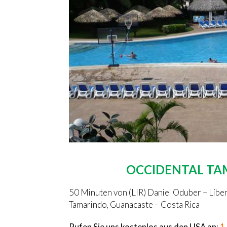
OCCIDENTAL T
50 Minuten von (LIR) Daniel Oduber – Liberi
Tamarindo, Guanacaste – Costa Rica
Rufen Sie uns kostenlos aus den USA an
:
1