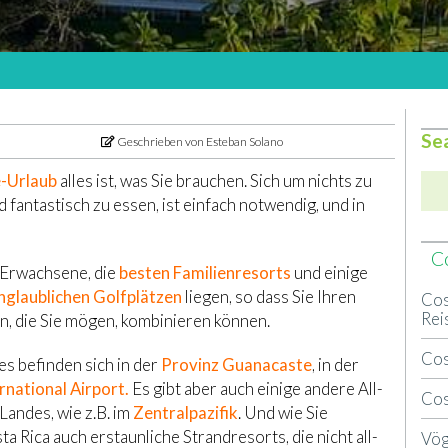
Se
Geschrieben von Esteban Solano
e-Urlaub
alles ist, was Sie brauchen. Sich um nichts zu
fantastisch zu essen, ist einfach notwendig, und in
Co
r Erwachsene, die
besten Familienresorts
und einige
nglaublichen Golfplätzen
liegen, so dass Sie Ihren
Cos
Rei
n, die Sie mögen, kombinieren können.
Cos
es befinden sich in der
Provinz Guanacaste
, in der
rnational Airport.
Es gibt aber auch einige andere All-
Cos
Landes, wie z.B. im
Zentralpazifik
. Und wie Sie
ta Rica auch erstaunliche Strandresorts, die nicht all-
Vög