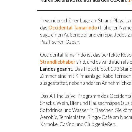
In wunderschöner Lage am Strand Playa Lan
das
Occidental Tamarindo
(früherer Name:
sagt, einen Außenpool und ein Spa. Jedes Z
Pazifischen Ozean.
Occidental Tamarindo ist das perfekte Reso
Strandliebhaber
sind, und es wird auch als 
Landes geannt.
Das Hotel bietet 193 Standa
Zimmer sind mit Klimaanlage, Kabelfernsehe
ausgestattet, neben anderen Annehmlichkei
Das All-Inclusive-Programm des Occidental 
Snacks, Wein, Bier und Hausschnäpse (auslän
Softdrinks und Wasser in Flaschen. Sie kön
Aerobic, Tennisplätze, Bingo-Café am Nachm
Karaoke, Casino und Club genießen.