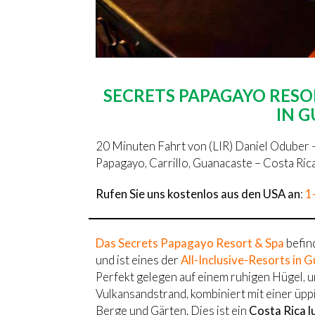
SECRETS PAPAGAYO RESO
IN 
20 Minuten Fahrt von (LIR) Daniel Oduber – 
Papagayo, Carrillo, Guanacaste – Costa Ric
Rufen Sie uns kostenlos aus den USA an
:
1
Das Secrets Papagayo Resort & Spa
befin
und ist eines der
All-Inclusive-Resorts in 
Perfekt gelegen auf einem ruhigen Hügel
Vulkansandstrand, kombiniert mit einer ü
Berge und Gärten. Dies ist ein
Costa Rica l