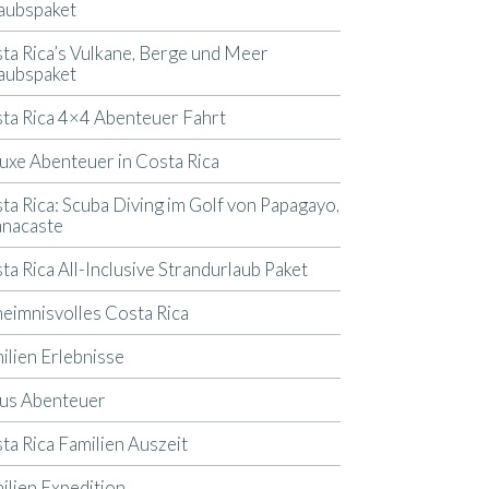
aubspaket
ta Rica’s Vulkane, Berge und Meer
aubspaket
ta Rica 4×4 Abenteuer Fahrt
uxe Abenteuer in Costa Rica
ta Rica: Scuba Diving im Golf von Papagayo,
nacaste
ta Rica All-Inclusive Strandurlaub Paket
eimnisvolles Costa Rica
ilien Erlebnisse
us Abenteuer
ta Rica Familien Auszeit
ilien Expedition