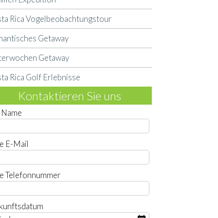
ta Rica Vogelbeobachtungstour
antisches Getaway
tterwochen Getaway
ta Rica Golf Erlebnisse
Kontaktieren Sie uns
r Name
re E-Mail
re Telefonnummer
kunftsdatum