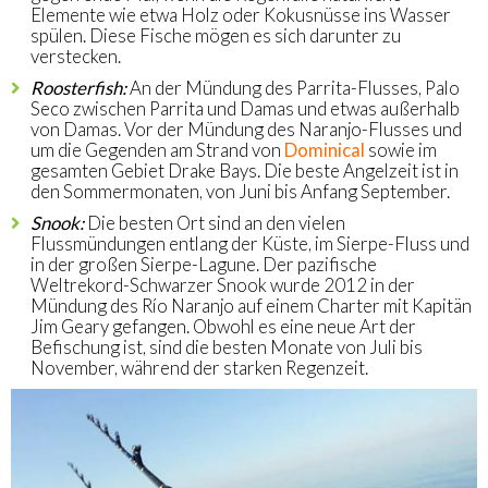
Elemente wie etwa Holz oder Kokusnüsse ins Wasser
spülen. Diese Fische mögen es sich darunter zu
verstecken.
Roosterfish:
An der Mündung des Parrita-Flusses, Palo
Seco zwischen Parrita und Damas und etwas außerhalb
von Damas. Vor der Mündung des Naranjo-Flusses und
um die Gegenden am Strand von
Dominical
sowie im
gesamten Gebiet Drake Bays. Die beste Angelzeit ist in
den Sommermonaten, von Juni bis Anfang September.
Snook:
Die besten Ort sind an den vielen
Flussmündungen entlang der Küste, im Sierpe-Fluss und
in der großen Sierpe-Lagune. Der pazifische
Weltrekord-Schwarzer Snook wurde 2012 in der
Mündung des Río Naranjo auf einem Charter mit Kapitän
Jim Geary gefangen. Obwohl es eine neue Art der
Befischung ist, sind die besten Monate von Juli bis
November, während der starken Regenzeit.