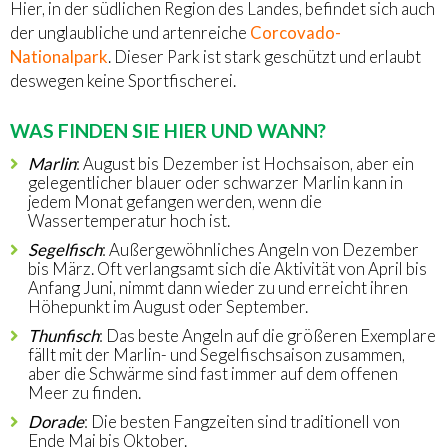
Hier, in der südlichen Region des Landes, befindet sich auch
der unglaubliche und artenreiche
Corcovado-
Nationalpark
. Dieser Park ist stark geschützt und erlaubt
deswegen keine Sportfischerei.
WAS FINDEN SIE HIER UND WANN?
Marlin
: August bis Dezember ist Hochsaison, aber ein
gelegentlicher blauer oder schwarzer Marlin kann in
jedem Monat gefangen werden, wenn die
Wassertemperatur hoch ist.
Segelfisch
: Außergewöhnliches Angeln von Dezember
bis März. Oft verlangsamt sich die Aktivität von April bis
Anfang Juni, nimmt dann wieder zu und erreicht ihren
Höhepunkt im August oder September.
Thunfisch
: Das beste Angeln auf die größeren Exemplare
fällt mit der Marlin- und Segelfischsaison zusammen,
aber die Schwärme sind fast immer auf dem offenen
Meer zu finden.
Dorade
: Die besten Fangzeiten sind traditionell von
Ende Mai bis Oktober.