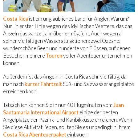
Costa Rica
ist ein unglaubliches Land für Angler. Warum?
Nun, in erster Linie wegen des idyllischen Wetters, das das
Angeln das ganze Jahr über ermöglicht. Auch wegen all
seiner vielfältigen Wasserattraktionen: zwei Ozeane,
wunderschöne Seen und hunderte von Flüssen, auf denen
Besucher mehrere
Touren
voller Abenteuer unternehmen
können.
Außerdem ist das Angeln in Costa Rica sehr vielfältig, da
man nach
kurzer Fahrtzeit
Süß- und Salzwasserangelplätze
erreichen kann.
Tatsächlich können Sie in nur 40 Flugminuten vom
Juan
Santamaria International Airport
einige der besten
Angelplätze der Pazifik- und Karibikküste erreichen. Wenn
Sie diese Aktivität lieben, sollten Sie es unbedingt in Ihrem
Costa Rica Abenteuerpaket
einbauen.