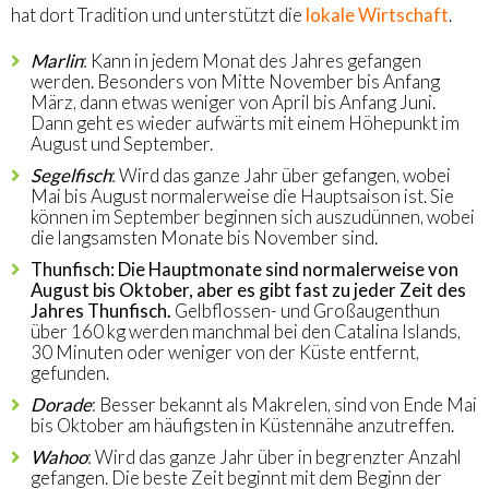
hat dort Tradition und unterstützt die
lokale Wirtschaft
.
Marlin
: Kann in jedem Monat des Jahres gefangen
werden. Besonders von Mitte November bis Anfang
März, dann etwas weniger von April bis Anfang Juni.
Dann geht es wieder aufwärts mit einem Höhepunkt im
August und September.
Segelfisch
: Wird das ganze Jahr über gefangen, wobei
Mai bis August normalerweise die Hauptsaison ist. Sie
können im September beginnen sich auszudünnen, wobei
die langsamsten Monate bis November sind.
Thunfisch: Die Hauptmonate sind normalerweise von
August bis Oktober, aber es gibt fast zu jeder Zeit des
Jahres Thunfisch.
Gelbflossen- und Großaugenthun
über 160 kg werden manchmal bei den Catalina Islands,
30 Minuten oder weniger von der Küste entfernt,
gefunden.
Dorade
: Besser bekannt als Makrelen, sind von Ende Mai
bis Oktober am häufigsten in Küstennähe anzutreffen.
Wahoo
: Wird das ganze Jahr über in begrenzter Anzahl
gefangen. Die beste Zeit beginnt mit dem Beginn der