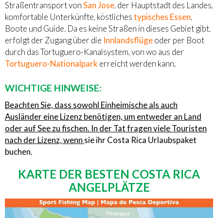
Straßentransport von
San Jose
, der Hauptstadt des Landes,
komfortable Unterkünfte, köstliches
typisches Essen
,
Boote und Guide. Da es keine Straßen in dieses Gebiet gibt,
erfolgt der Zugang über die
Innlandsflüge
oder per Boot
durch das Tortuguero-Kanalsystem, von wo aus der
Tortuguero-Nationalpark
erreicht werden kann.
WICHTIGE HINWEISE:
Beachten Sie, dass sowohl Einheimische als auch
Ausländer eine Lizenz benötigen, um entweder an Land
oder auf See zu fischen. In der Tat fragen viele Touristen
nach der Lizenz, wenn
sie ihr Costa Rica Urlaubspaket
buchen.
KARTE DER BESTEN COSTA RICA
ANGELPLÄTZE