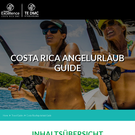
COSTA RICA ANGELURLAUB
GUIDE
Home
Travel Guides
Costa Rica Angelurlaub Guide
INHALTSÜBERSICHT