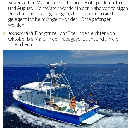
Regenzeit im Mai und erreicht ihren Höhepunkt im Juli
und August. Die meisten werden in der Nähe von felsigen
Punkten und Inseln gefangen, aber sie können auch
gelegentlich beim Angeln vor der Küste gefangen
werden.
Roosterfish:
Das ganze Jahr über, aber leichter von
Oktober bis März, in der Papagayo-Bucht und um die
Inseln herum.