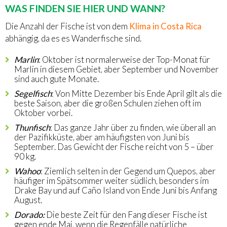
WAS FINDEN SIE HIER UND WANN?
Die Anzahl der Fische ist von dem
Klima in Costa Rica
abhängig, da es es Wanderfische sind.
Marlin
: Oktober ist normalerweise der Top-Monat für
Marlin in diesem Gebiet, aber September und November
sind auch gute Monate.
Segelfisch
: Von Mitte Dezember bis Ende April gilt als die
beste Saison, aber die großen Schulen ziehen oft im
Oktober vorbei.
Thunfisch
: Das ganze Jahr über zu finden, wie überall an
der Pazifikküste, aber am häufigsten von Juni bis
September. Das Gewicht der Fische reicht von 5 – über
90 kg.
Wahoo
: Ziemlich selten in der Gegend um Quepos, aber
häufiger im Spätsommer weiter südlich, besonders im
Drake Bay und auf Caño Island von Ende Juni bis Anfang
August.
Dorado:
Die beste Zeit für den Fang dieser Fische ist
gegen ende Mai, wenn die Regenfälle natürliche