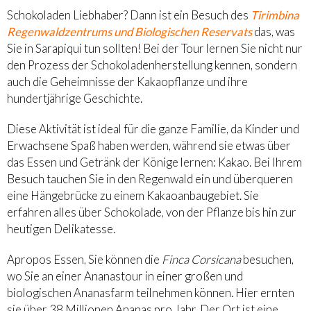
Schokoladen Liebhaber? Dann ist ein Besuch des
Tirimbina
Regenwaldzentrums und Biologischen Reservats
das, was
Sie in Sarapiqui tun sollten! Bei der Tour lernen Sie nicht nur
den Prozess der Schokoladenherstellung kennen, sondern
auch die Geheimnisse der Kakaopflanze und ihre
hundertjährige Geschichte.
Diese Aktivität ist ideal für die ganze Familie, da Kinder und
Erwachsene Spaß haben werden, während sie etwas über
das Essen und Getränk der Könige lernen: Kakao. Bei Ihrem
Besuch tauchen Sie in den Regenwald ein und überqueren
eine Hängebrücke zu einem Kakaoanbaugebiet. Sie
erfahren alles über Schokolade, von der Pflanze bis hin zur
heutigen Delikatesse.
Apropos Essen, Sie können die
Finca Corsicana
besuchen,
wo Sie an einer Ananastour in einer großen und
biologischen Ananasfarm teilnehmen können. Hier ernten
sie über 38 Millionen Ananas pro Jahr. Der Ort ist eine