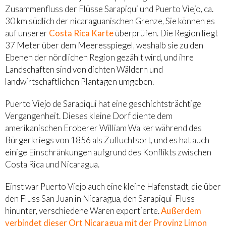
Zusammenfluss der Flüsse Sarapiqui und Puerto Viejo, ca.
30 km südlich der nicaraguanischen Grenze, Sie können es
auf unserer
Costa Rica Karte
überprüfen. Die Region liegt
37 Meter über dem Meeresspiegel, weshalb sie zu den
Ebenen der nördlichen Region gezählt wird, und ihre
Landschaften sind von dichten Wäldern und
landwirtschaftlichen Plantagen umgeben.
Puerto Viejo de Sarapiqui hat eine geschichtsträchtige
Vergangenheit. Dieses kleine Dorf diente dem
amerikanischen Eroberer William Walker während des
Bürgerkriegs von 1856 als Zufluchtsort, und es hat auch
einige Einschränkungen aufgrund des Konflikts zwischen
Costa Rica und Nicaragua.
Einst war Puerto Viejo auch eine kleine Hafenstadt, die über
den Fluss San Juan in Nicaragua, den Sarapiqui-Fluss
hinunter, verschiedene Waren exportierte.
Außerdem
verbindet dieser Ort Nicaragua mit der Provinz Limon