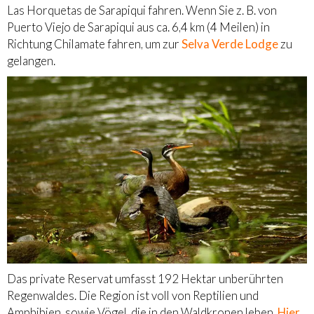
Las Horquetas de Sarapiqui fahren. Wenn Sie z. B. von
Puerto Viejo de Sarapiqui aus ca. 6,4 km (4 Meilen) in
Richtung Chilamate fahren, um zur
Selva Verde Lodge
zu
gelangen.
Das private Reservat umfasst 192 Hektar unberührten
Regenwaldes. Die Region ist voll von Reptilien und
Amphibien, sowie Vögel, die in den Waldkronen leben.
Hier