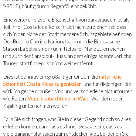
º-85º F), häufig durch Regenfälle abgekühlt.
Eine weitere reizvolle Eigenschaft von Sarapiqui, um es als
Teil Ihrer Costa Rica-Reise in Betracht zu ziehen, ist, dass
sich in der Nähe der Stadt mehrere Schutzgebiete befinden.
Der Braulio Carrillo Nationalpark und die Biologische
Station La Selva sind in unmittelbarer Nähe zu erreichen
und auch der Sarapiquí-Fluss, an dem einige abenteuerliche
Touren stattfinden, ist nicht weit entfernt.
Dies ist definitiv ein großartiger Ort, um die
natürliche
Schönheit Costa Ricas zu genießen
, und für diejenigen, die
wirklich gerne draußen sind und verschiedene Naturtouren
wie Reiten,
Vogelbeobachtung im Wald
, Wandern oder
Kajaking unternehmen wollen.
Falls Sie sich fragen, was Sie in dieser Gegend noch so alles
erleben können, dann lass es Ihnen gesagt sein, dass es
viele Bananenplantagen zum entdecken gibt, bei denen Sie