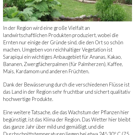
In der Region wird eine große Vielfalt an
landwirtschaftlichen Produkten produziert, wobei die
Ernten nur einige der Gründe sind, die den Ort so schön
machen. Umgeben von reichhaltiger Vegetation ist
Sarapiquí ein wichtiges Anbaugebiet für Ananas, Kakao,
Bananen, Zwergfächerpalmen (für Palmherzen), Kaffee,
Mais, Kardamom und anderen Früchten.
Dank der Bewässerung durch die verschiedenen Flüsse ist
das Land in der Region sehr fruchtbar und sichert qualitativ
hochwertige Produkte.
Eine weitere Tatsache, die das Wachstum der Pflanzen hier
begünstigt, ist das Klima der Region. Das Wetter hier bleibt
das ganze Jahr über mild und gemäßigt, und die
Durchschnittstemperaturen liegen bei etwa 24º-30º C (75