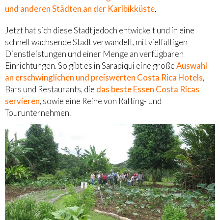
und anderen Städten an der Karibikküste
.
Jetzt hat sich diese Stadt jedoch entwickelt und in eine
schnell wachsende Stadt verwandelt, mit vielfältigen
Dienstleistungen und einer Menge an verfügbaren
Einrichtungen. So gibt es in Sarapiqui eine große
Auswahl
an erschwinglichen und preiswerten Costa Rica Hotels
,
Bars und Restaurants, die
das beste Essen Costa Ricas
servieren
, sowie eine Reihe von Rafting- und
Tourunternehmen.