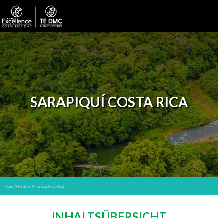
SARAPIQUÍ COSTA RICA
Home
Destinos
Sarapiquí Costa Rica
INHALTSÜBERSICHT