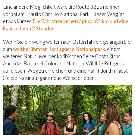
Eine andere Möglichkeit wäre die Route 32 zu nehmen,
vorbei am Braulio Carrillo National Park. Dieser Weg ist
etwas kürzer.
Die Fahrstrecke beträgt ca. 85 km und eine
Fahrzeit von 2 Stunden.
Wenn Sie ein wenig weiter nach Osten fahren, gelangen Sie
zum
weltberühmten Tortuguero Nationalpark
, einem
weiteren Naturjuwel der karibischen Seite Costa Ricas.
Auch das Barra del Colorado National Wildlife Refuge ist
auf diesem Weg zu erreichen, und eine Fahrt dorthin lässt
Sie die Natur auf ganz neue Weise erleben.