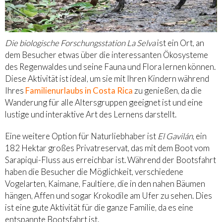
Die biologische Forschungsstation La Selva
ist ein Ort, an
dem Besucher etwas über die interessanten Ökosysteme
des Regenwaldes und seine Fauna und Flora lernen können.
Diese Aktivität ist ideal, um sie mit Ihren Kindern während
Ihres
Familienurlaubs in Costa Rica
zu genießen, da die
Wanderung für alle Altersgruppen geeignet ist und eine
lustige und interaktive Art des Lernens darstellt.
Eine weitere Option für Naturliebhaber ist
El Gavilán
, ein
182 Hektar großes Privatreservat, das mit dem Boot vom
Sarapiqui-Fluss aus erreichbar ist. Während der Bootsfahrt
haben die Besucher die Möglichkeit, verschiedene
Vogelarten, Kaimane, Faultiere, die in den nahen Bäumen
hängen, Affen und sogar Krokodile am Ufer zu sehen. Dies
ist eine gute Aktivität für die ganze Familie, da es eine
entspannte Bootsfahrt ist.