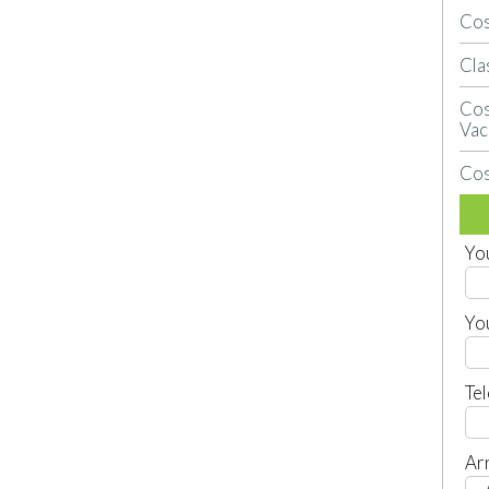
Cos
Cla
Cos
Vac
Cos
Yo
Yo
Te
Arr