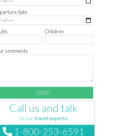
parture date
ults
Children
ur comments
Call us and talk
to our
travel experts
1-800-253-6591