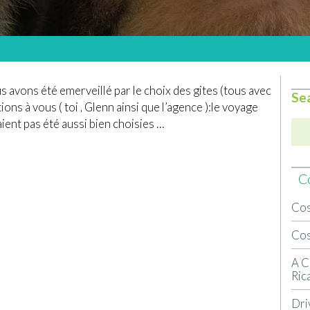
s avons été emerveillé par le choix des gites (tous avec
Se
tions à vous ( toi , Glenn ainsi que l’agence ):le voyage
vaient pas été aussi bien choisies …
Co
Cos
Cos
A C
Ric
Dri