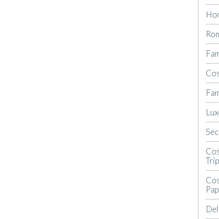
Ho
Rom
Fam
Cos
Fam
Lux
Sec
Cos
Tri
Cos
Pap
Del