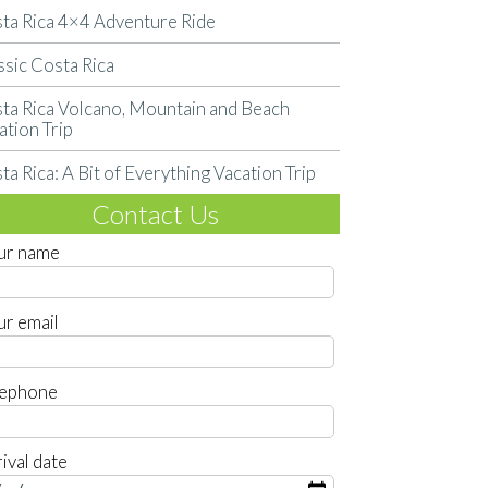
ta Rica 4×4 Adventure Ride
ssic Costa Rica
ta Rica Volcano, Mountain and Beach
ation Trip
ta Rica: A Bit of Everything Vacation Trip
Contact Us
ur name
ur email
lephone
ival date