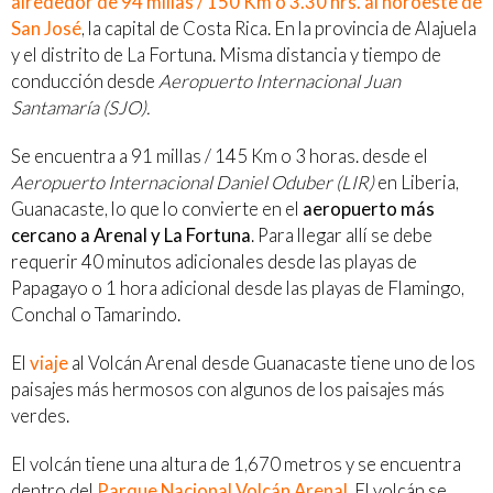
alrededor de 94 millas / 150 Km o 3.30 hrs. al noroeste de
San José
, la capital de Costa Rica. En la provincia de Alajuela
y el distrito de La Fortuna. Misma distancia y tiempo de
conducción desde
Aeropuerto Internacional Juan
Santamaría (SJO).
Se encuentra a 91 millas / 145 Km o 3 horas. desde el
Aeropuerto Internacional Daniel Oduber (LIR)
en Liberia,
Guanacaste, lo que lo convierte en el
aeropuerto más
cercano a Arenal y La Fortuna
. Para llegar allí se debe
requerir 40 minutos adicionales desde las playas de
Papagayo o 1 hora adicional desde las playas de Flamingo,
Conchal o Tamarindo.
El
viaje
al Volcán Arenal desde Guanacaste tiene uno de los
paisajes más hermosos con algunos de los paisajes más
verdes.
El volcán tiene una altura de 1,670 metros y se encuentra
dentro del
Parque Nacional Volcán Arenal
. El volcán se