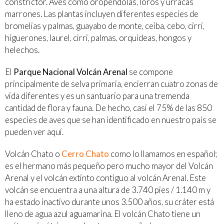
constrictor. Aves como oropéndolas, loros y urracas
marrones. Las plantas incluyen diferentes especies de
bromelias y palmas, guayabo de monte, ceiba, cebo, cirri,
higuerones, laurel, cirri, palmas, orquídeas, hongos y
helechos.
El
Parque Nacional Volcán Arenal
se compone
principalmente de selva primaria, encierran cuatro zonas de
vida diferentes y es un santuario para una tremenda
cantidad de flora y fauna. De hecho, casi el 75% de las 850
especies de aves que se han identificado en nuestro país se
pueden ver aquí.
Volcán Chato o
Cerro Chato
como lo llamamos en español;
es el hermano más pequeño pero mucho mayor del Volcán
Arenal y el volcán extinto contiguo al volcán Arenal. Este
volcán se encuentra a una altura de 3.740 pies / 1.140 m y
ha estado inactivo durante unos 3.500 años, su cráter está
lleno de agua azul aguamarina. El volcán Chato tiene un