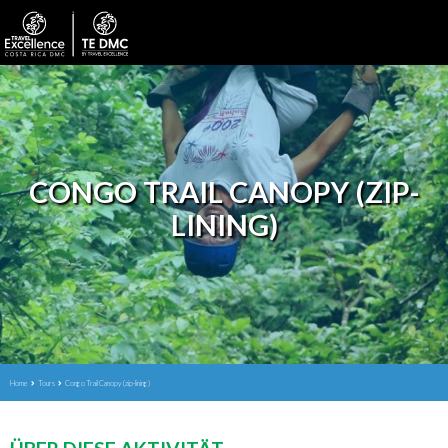
CONGO TRAIL CANOPY (ZIP-
LINING)
Home
Tours
Congo Trail Canopy (zip-lining)