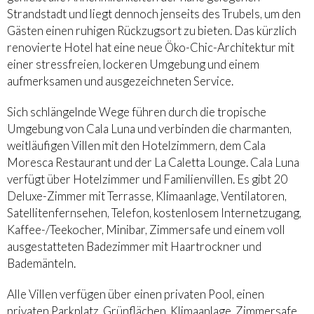
Strandstadt und liegt dennoch jenseits des Trubels, um den
Gästen einen ruhigen Rückzugsort zu bieten. Das kürzlich
renovierte Hotel hat eine neue Öko-Chic-Architektur mit
einer stressfreien, lockeren Umgebung und einem
aufmerksamen und ausgezeichneten Service.
Sich schlängelnde Wege führen durch die tropische
Umgebung von Cala Luna und verbinden die charmanten,
weitläufigen Villen mit den Hotelzimmern, dem Cala
Moresca Restaurant und der La Caletta Lounge. Cala Luna
verfügt über Hotelzimmer und Familienvillen. Es gibt 20
Deluxe-Zimmer mit Terrasse, Klimaanlage, Ventilatoren,
Satellitenfernsehen, Telefon, kostenlosem Internetzugang,
Kaffee-/Teekocher, Minibar, Zimmersafe und einem voll
ausgestatteten Badezimmer mit Haartrockner und
Bademänteln.
Alle Villen verfügen über einen privaten Pool, einen
privaten Parkplatz, Grünflächen, Klimaanlage, Zimmersafe,