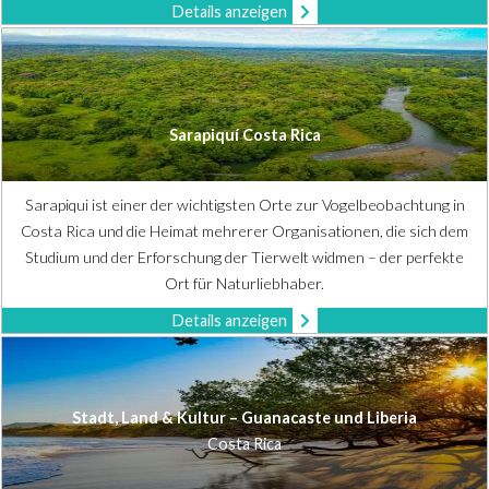
Details anzeigen
Sarapiquí Costa Rica
Sarapiqui ist einer der wichtigsten Orte zur Vogelbeobachtung in
Costa Rica und die Heimat mehrerer Organisationen, die sich dem
Studium und der Erforschung der Tierwelt widmen – der perfekte
Ort für Naturliebhaber.
Details anzeigen
Stadt, Land & Kultur – Guanacaste und Liberia
Costa Rica