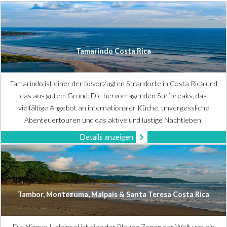
Tamarindo Costa Rica
Tamarindo ist einer der bevorzugten Strandorte in Costa Rica und
das aus gutem Grund: Die hervorragenden Surfbreaks, das
vielfältige Angebot an internationaler Küche, unvergessliche
Abenteuertouren und das aktive und lustige Nachtleben.
Details anzeigen
Tambor, Montezuma, Malpais & Santa Teresa Costa Rica
Die Nicoya-Halbinsel ist eine der Blauen Zonen der Welt und ein