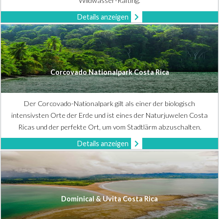
Wildwasser-Rafting.
Details anzeigen
Corcovado Nationalpark Costa Rica
Der Corcovado-Nationalpark gilt als einer der biologisch
intensivsten Orte der Erde und ist eines der Naturjuwelen Costa
Ricas und der perfekte Ort, um vom Stadtlärm abzuschalten.
Details anzeigen
Dominical & Uvita Costa Rica