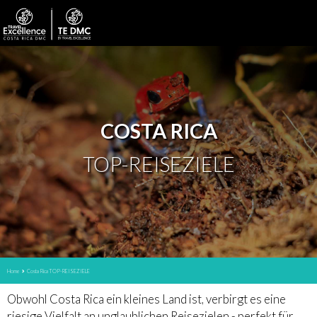
COSTA RICA
TOP-REISEZIELE
Home
Costa Rica TOP-REISEZIELE
Obwohl Costa Rica ein kleines Land ist, verbirgt es eine
riesige Vielfalt an unglaublichen Reisezielen - perfekt für