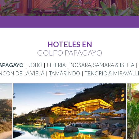
HOTELES EN
GOLFO PAPAGAYO
APAGAYO
JOBO
LIBERIA
NOSARA, SAMARA & ISLITA
NCON DE LA VIEJA
TAMARINDO
TENORIO & MIRAVALL