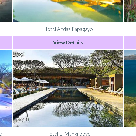
Hotel Andaz Papagayo
View Details
e
Hotel El Mangroove