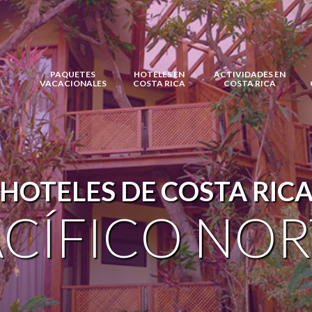
PAQUETES
HOTELES EN
ACTIVIDADES EN
VACACIONALES
COSTA RICA
COSTA RICA
HOTELES DE COSTA RIC
ACÍFICO NOR