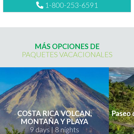
1-800-253-6591
MÁS OPCIONES DE
PAQUETES VACACIONALES
COSTA RICA VOLCAN,
Paseo 
MONTAÑA Y PLAYA
9 days | 8 nights