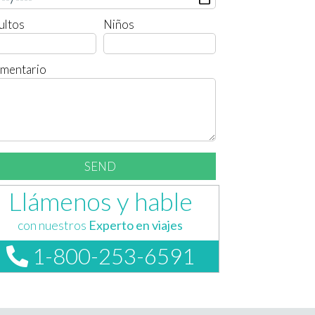
ultos
Niños
mentario
Llámenos y hable
con nuestros
Experto en viajes
1-800-253-6591