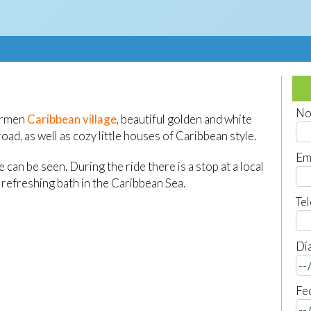
No
hermen
Caribbean village
, beautiful golden and white
oad, as well as cozy little houses of Caribbean style.
Em
e can be seen. During the ride there is a stop at a local
 refreshing bath in the Caribbean Sea.
Te
Día
Fec