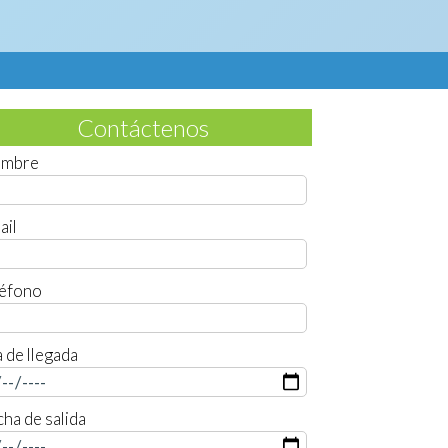
Contáctenos
mbre
ail
léfono
 de llegada
ha de salida