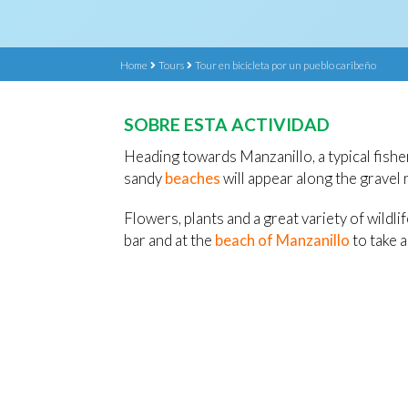
Home
Tours
Tour en bicicleta por un pueblo caribeño
SOBRE ESTA ACTIVIDAD
Heading towards Manzanillo, a typical fis
sandy
beaches
will appear along the gravel r
Flowers, plants and a great variety of wildlif
bar and at the
beach of Manzanillo
to take a