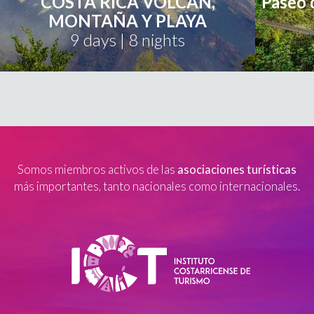
COSTA RICA VOLCAN,
Paseo 
MONTAÑA Y PLAYA
9 days | 8 nights
Somos miembros activos de las
asociaciones turísticas
más importantes, tanto nacionales como internacionales.