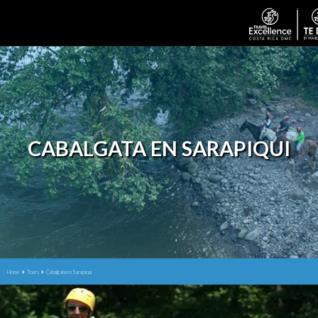
CABALGATA EN SARAPIQUI
Home
Tours
Cabalgata en Sarapiqui