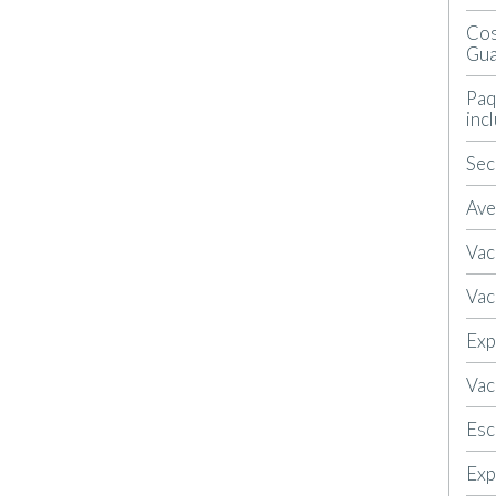
Cos
Gua
Paq
inc
Sec
Ave
Vac
Vac
Exp
Vac
Esc
Exp