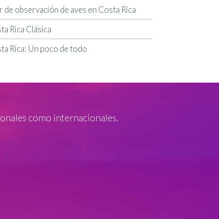
r de observación de aves en Costa Rica
ta Rica Clásica
ta Rica: Un poco de todo
onales como internacionales.