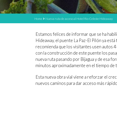
Home
Nueva ruta de acceso al Hotel Río Celeste Hideaway
Estamos felices de informar que se ha habil
Hideaway, el puente La Paz-El Pilón ya est
recomienda que los visitantes usen autos 4×4
con la construcción de este puente los pas
nueva ruta pasando por Bijagua y de esa fo
minutos aproximadamente en el tiempo de t
Esta nueva obra vial viene a reforzar el cre
nuevos caminos para dar acceso más rápido 