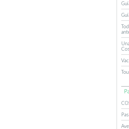
Guí
Guí
Tod
ant
Una
Cos
Vac
Tou
P
CO
Pas
Ave